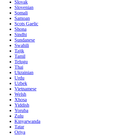
Slovak
Slovenian
Somali
Samoan
Scots Gaelic
Shona
Sindhi
Sundanese
Swahili
Tajik
Tamil
Telugu
Thai
Ukrainian
Urdu
Uzbek
Vietnamese
Welsh
Xhosa
Yiddish
Yoruba
Zulu
Kinyarwanda
Tatar
Oriya