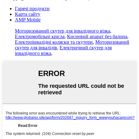
Гарячі продукти
Карта сайту
AMP Mobile
Моторизований скутер для інвалідного візка
,
Електромобільні крісла
,
Кисневий апарат без балона
,
Електроінвалідні коляски та скутери
,
Моторизований
скутер для інвалідів
,
Електричний скутер для
інвалідного візка
,