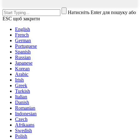
Натисніть Enter для пошуку або
ESC щоб закрити
English
French
German
Portuguese
Spanish
Russian
Japanese
Korean
Arabic
Irish
Greek
Turkish
Italian
Danish
Romanian
Indonesian
Czech
Afrikaans
Swedish
Polish