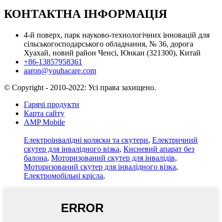
КОНТАКТНА ІНФОРМАЦІЯ
4-й поверх, парк науково-технологічних інновацій для
сільськогосподарського обладнання, № 36, дорога
Хуахай, новий район Ченсі, Юнкан (321300), Китай
+86-13857958361
aaron@youhacare.com
© Copyright - 2010-2022: Усі права захищено.
Гарячі продукти
Карта сайту
AMP Mobile
Електроінвалідні коляски та скутери
,
Електричний
скутер для інвалідного візка
,
Кисневий апарат без
балона
,
Моторизований скутер для інвалідів
,
Моторизований скутер для інвалідного візка
,
Електромобільні крісла
,